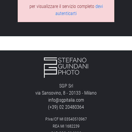
per visualizzare il servizio completo
devi
autenticarti
SGP Srl
via Sansovino, 8 - 20133 - Milano
info@sgpitalia.com
(+39) 02 20480364
P.Iva/CF MI 03540510967
REA MI 1682239