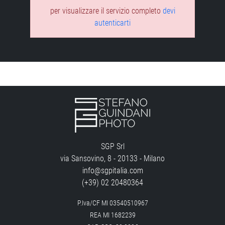
per visualizzare il servizio completo
devi
autenticarti
SGP Srl
via Sansovino, 8 - 20133 - Milano
info@sgpitalia.com
(+39) 02 20480364
P.Iva/CF MI 03540510967
REA MI 1682239