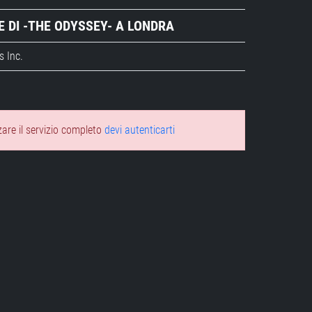
 DI -THE ODYSSEY- A LONDRA
s Inc.
zare il servizio completo
devi autenticarti