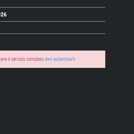
026
zare il servizio completo
devi autenticarti