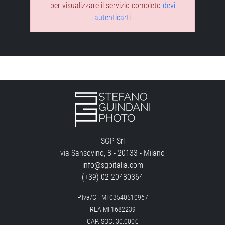
per visualizzare il servizio completo
devi
autenticarti
SGP Srl
via Sansovino, 8 - 20133 - Milano
info@sgpitalia.com
(+39) 02 20480364
P.Iva/CF MI 03540510967
REA MI 1682239
CAP. SOC. 30.000€