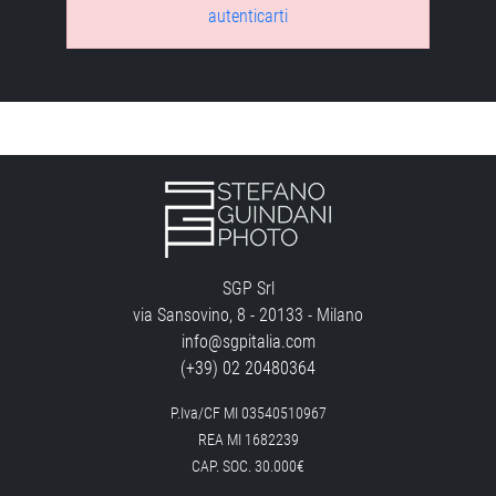
autenticarti
SGP Srl
via Sansovino, 8 - 20133 - Milano
info@sgpitalia.com
(+39) 02 20480364
P.Iva/CF MI 03540510967
REA MI 1682239
CAP. SOC. 30.000€