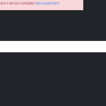
zare il servizio completo
devi autenticarti