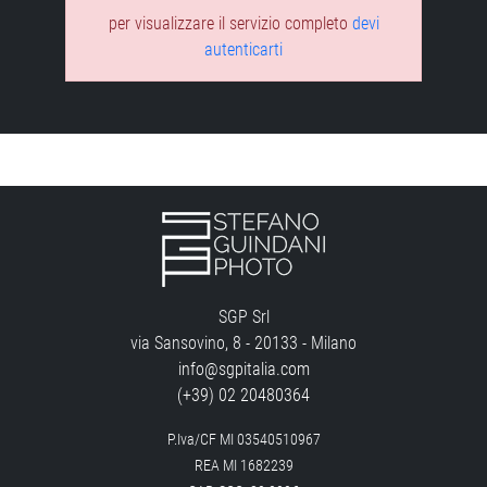
per visualizzare il servizio completo
devi
autenticarti
SGP Srl
via Sansovino, 8 - 20133 - Milano
info@sgpitalia.com
(+39) 02 20480364
P.Iva/CF MI 03540510967
REA MI 1682239