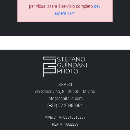
per visualizzare il servizio completo
devi
autenticarti
SGP Srl
via Sansovino, 8 - 20133 - Milano
info@sgpitalia.com
(+39) 02 20480364
P.Iva/CF MI 03540510967
REA MI 1682239