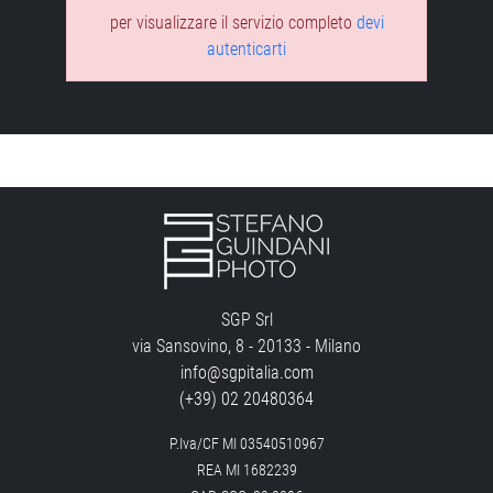
per visualizzare il servizio completo
devi
autenticarti
SGP Srl
via Sansovino, 8 - 20133 - Milano
info@sgpitalia.com
(+39) 02 20480364
P.Iva/CF MI 03540510967
REA MI 1682239