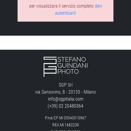
per visualizzare il servizio completo
devi
autenticarti
SGP Srl
via Sansovino, 8 - 20133 - Milano
info@sgpitalia.com
(+39) 02 20480364
P.Iva/CF MI 03540510967
REA MI 1682239