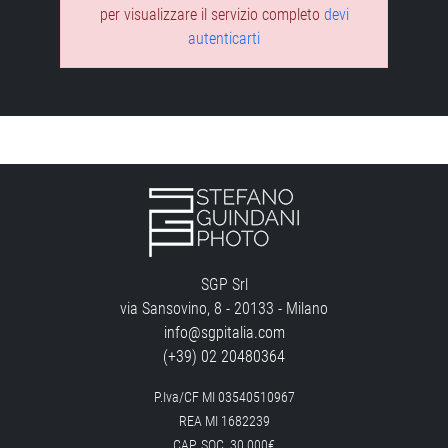
per visualizzare il servizio completo
devi
autenticarti
SGP Srl
via Sansovino, 8 - 20133 - Milano
info@sgpitalia.com
(+39) 02 20480364
P.Iva/CF MI 03540510967
REA MI 1682239
CAP. SOC. 30.000€