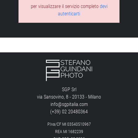
per visualizzare il servizio completo
devi
autenticarti
SGP Srl
via Sansovino, 8 - 20133 - Milano
info@sgpitalia.com
(+39) 02 20480364
P.Iva/CF MI 03540510967
REA MI 1682239