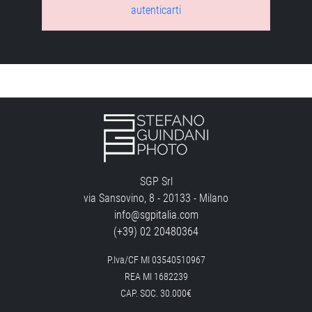
autenticarti
SGP Srl
via Sansovino, 8 - 20133 - Milano
info@sgpitalia.com
(+39) 02 20480364
P.Iva/CF MI 03540510967
REA MI 1682239
CAP. SOC. 30.000€