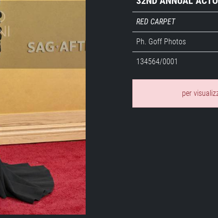
32ND ANNUAL ACT
RED CARPET
Ph. Goff Photos
134564/0001
per visualiz