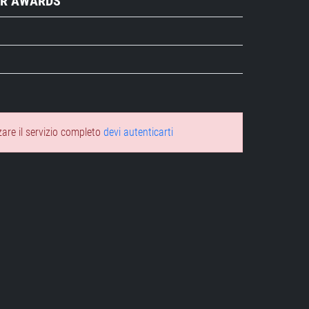
OR AWARDS
zare il servizio completo
devi autenticarti