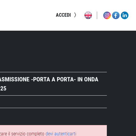
ACCEDI
SMISSIONE -PORTA A PORTA- IN ONDA
025
zare il servizio completo
devi autenticarti