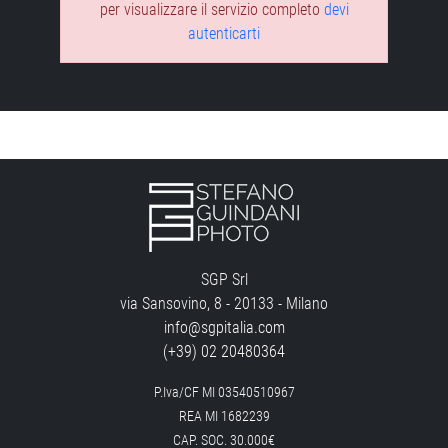
per visualizzare il servizio completo
devi
autenticarti
SGP Srl
via Sansovino, 8 - 20133 - Milano
info@sgpitalia.com
(+39) 02 20480364
P.Iva/CF MI 03540510967
REA MI 1682239
CAP. SOC. 30.000€