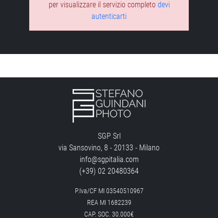
per visualizzare il servizio completo
devi
autenticarti
SGP Srl
via Sansovino, 8 - 20133 - Milano
info@sgpitalia.com
(+39) 02 20480364
P.Iva/CF MI 03540510967
REA MI 1682239
CAP. SOC. 30.000€