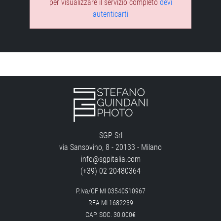
per visualizzare il servizio completo
devi
autenticarti
SGP Srl
via Sansovino, 8 - 20133 - Milano
info@sgpitalia.com
(+39) 02 20480364
P.Iva/CF MI 03540510967
REA MI 1682239
CAP. SOC. 30.000€