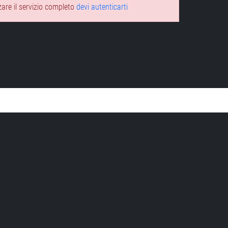
zare il servizio completo
devi autenticarti