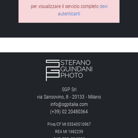
per visualizzare il servizio completo
devi
autenticarti
SGP Srl
via Sansovino, 8 - 20133 - Milano
info@sgpitalia.com
(+39) 02 20480364
P.Iva/CF MI 03540510967
REA MI 1682239